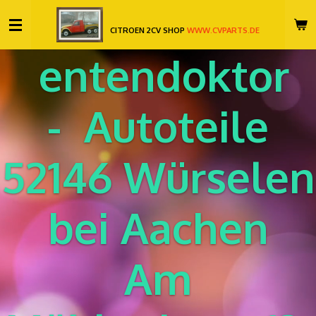
Zum
CITROEN 2CV SHOP
WWW.CVPARTS.DE
Hauptinhalt
springen
entendoktor
-
Autoteile
52146 Würselen
bei Aachen
Am