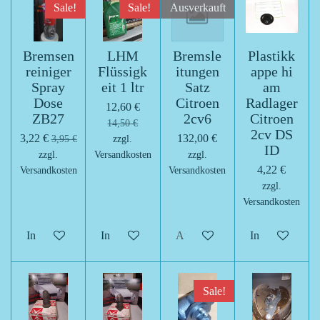
Sale!
Sale!
Ausverkauft
Bremsen
LHM
Bremsle
Plastikk
reiniger
Flüssigk
itungen
appe hi
Spray
eit 1 ltr
Satz
am
Dose
Citroen
Radlager
12,60 €
ZB27
2cv6
Citroen
14,50 €
2cv DS
3,22 €
132,00 €
3,95 €
zzgl.
ID
zzgl.
Versandkosten
zzgl.
4,22 €
Versandkosten
Versandkosten
zzgl.
Versandkosten
In den Warenkorb
In den Warenkorb
Ausverkauft
In den Warenk
Sale!