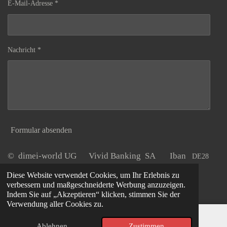
E-Mail-Adresse *
Nachricht *
Formular absenden
© dimei-world UG Vivid Banking SA Iban
DE28
Tel. O2405
20220800 0027722848
dimei - world UG
Diese Website verwendet Cookies, um Ihr Erlebnis zu
6803699
verbessern und maßgeschneiderte Werbung anzuzeigen.
Indem Sie auf „Akzeptieren“ klicken, stimmen Sie der
Verwendung aller Cookies zu.
Ablehnen
Zustimmen