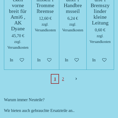
vorne
Tromme
Handbre
Bremszy
breit für
lbremse
msseil
linder
Ami6 ,
kleine
12,60 €
6,24 €
AK
Leitung
zzgl.
zzgl.
Dyane
0,60 €
Versandkosten
Versandkosten
45,70 €
zzgl.
zzgl.
Versandkosten
Versandkosten
In den Warenkorb
In den Warenkorb
In den Warenkorb
In den Warenk
1
2
Warum immer Neuteile?
Wir bieten auch gebrauchte Ersatzteile an..