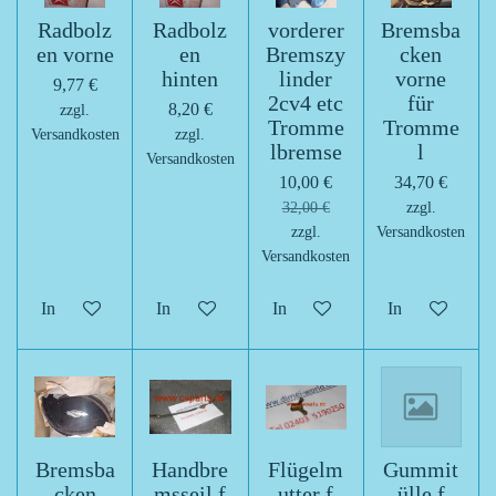
Radbolz
Radbolz
vorderer
Bremsba
en vorne
en
Bremszy
cken
hinten
linder
vorne
9,77 €
2cv4 etc
für
8,20 €
zzgl.
Tromme
Tromme
Versandkosten
zzgl.
lbremse
l
Versandkosten
10,00 €
34,70 €
32,00 €
zzgl.
zzgl.
Versandkosten
Versandkosten
In den Warenkorb
In den Warenkorb
In den Warenkorb
In den Warenk
Bremsba
Handbre
Flügelm
Gummit
cken
msseil f
utter f
ülle f