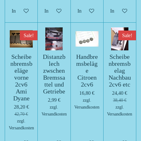
In den Warenkorb
In den Warenkorb
In den Warenkorb
In den Warenk
Sale!
Sale!
Scheibe
Distanzb
Handbre
Scheibe
nbremsb
lech
msbeläg
nbremsb
eläge
zwschen
e
elag
vorne
Bremssa
Citroen
Nachbau
2cv6
ttel und
2cv6
2cv6 etc
Ami
Getriebe
16,80 €
24,40 €
Dyane
2,99 €
zzgl.
38,40 €
28,20 €
zzgl.
Versandkosten
zzgl.
42,70 €
Versandkosten
Versandkosten
zzgl.
Versandkosten