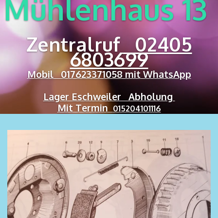
Mühlenhaus 13
Zentralruf
02405
6803699
Mobil 017623371058 mit WhatsApp
Lager Eschweiler Abholung
Mit Termin
015204101116