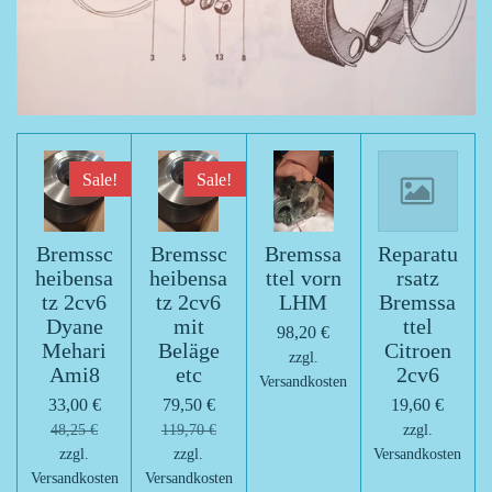
Sale!
Sale!
Bremssc
Bremssc
Bremssa
Reparatu
heibensa
heibensa
ttel vorn
rsatz
tz 2cv6
tz 2cv6
LHM
Bremssa
Dyane
mit
ttel
98,20 €
Mehari
Beläge
Citroen
zzgl.
Ami8
etc
2cv6
Versandkosten
33,00 €
79,50 €
19,60 €
48,25 €
119,70 €
zzgl.
zzgl.
zzgl.
Versandkosten
Versandkosten
Versandkosten