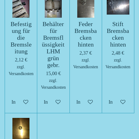
Befestig
Behälter
Feder
Stift
ung für
für
Bremsba
Bremsba
die
Bremsfl
cken
cken
Bremsle
üssigkeit
hinten
hinten
itung
LHM
2,37 €
2,48 €
grün
2,12 €
zzgl.
zzgl.
gebr.
zzgl.
Versandkosten
Versandkosten
15,00 €
Versandkosten
zzgl.
Versandkosten
In den Warenkorb
In den Warenkorb
In den Warenkorb
In den Warenk