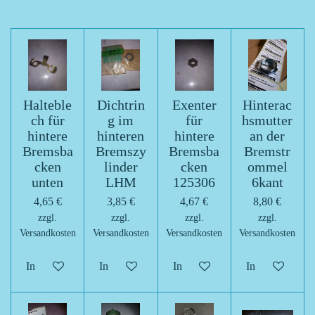
Halteble
Dichtrin
Exenter
Hinterac
ch für
g im
für
hsmutter
hintere
hinteren
hintere
an der
Bremsba
Bremszy
Bremsba
Bremstr
cken
linder
cken
ommel
unten
LHM
125306
6kant
4,65 €
3,85 €
4,67 €
8,80 €
zzgl.
zzgl.
zzgl.
zzgl.
Versandkosten
Versandkosten
Versandkosten
Versandkosten
In den Warenkorb
In den Warenkorb
In den Warenkorb
In den Warenk