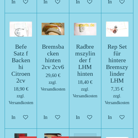
In den Warenkorb
In den Warenkorb
In den Warenkorb
In den Warenk
Befe
Bremsba
Radbre
Rep Set
Satz f
cken
mszylin
für
Backen
hinten
der f
hintere
hi
2cv 2cv6
LHM
Bremszy
Citroen
hinten
linder
29,60 €
2cv
LHM
18,40 €
zzgl.
18,90 €
7,35 €
Versandkosten
zzgl.
zzgl.
Versandkosten
zzgl.
Versandkosten
Versandkosten
In den Warenkorb
In den Warenkorb
In den Warenkorb
In den Warenk