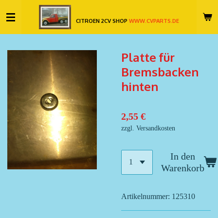
Zum
CITROEN 2CV SHOP
WWW.CVPARTS.DE
Hauptinhalt
springen
Platte für
Bremsbacken
hinten
2,55 €
zzgl. Versandkosten
In den
Warenkorb
Artikelnummer:
125310