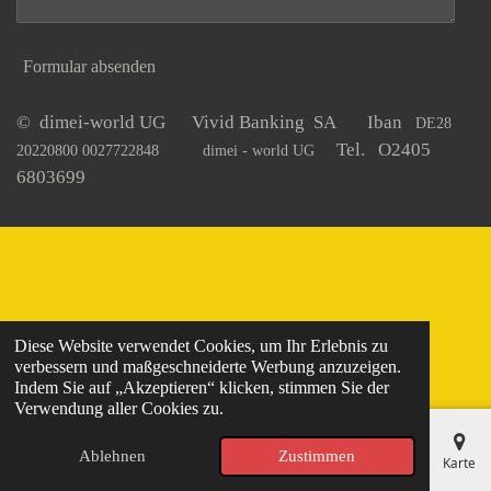
Formular absenden
© dimei-world UG Vivid Banking SA Iban
DE28
Tel. O2405
20220800 0027722848
dimei - world UG
6803699
Diese Website verwendet Cookies, um Ihr Erlebnis zu
verbessern und maßgeschneiderte Werbung anzuzeigen.
Indem Sie auf „Akzeptieren“ klicken, stimmen Sie der
Verwendung aller Cookies zu.
Ablehnen
Zustimmen
E-Mail
Telefon
Karte