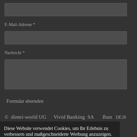
E-Mail-Adresse *
Nachricht *
Formular absenden
© dimei-world UG Vivid Banking SA Iban
DE28
Tel. O2405
20220800 0027722848
dimei - world UG
Diese Website verwendet Cookies, um Ihr Erlebnis zu
6803699
verbessern und maßgeschneiderte Werbung anzuzeigen.