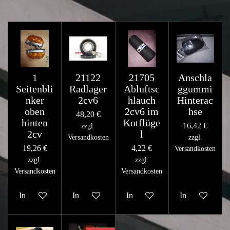
1
21122
21705
Anschla
Seitenbli
Radlager
Abluftsc
ggummi
nker
2cv6
hlauch
Hinterac
oben
2cv6 im
hse
48,20 €
hinten
Kotflüge
16,42 €
zzgl.
2cv
l
Versandkosten
zzgl.
19,26 €
4,22 €
Versandkosten
zzgl.
zzgl.
Versandkosten
Versandkosten
In den Warenkorb
In den Warenkorb
In den Warenkorb
In den Warenk