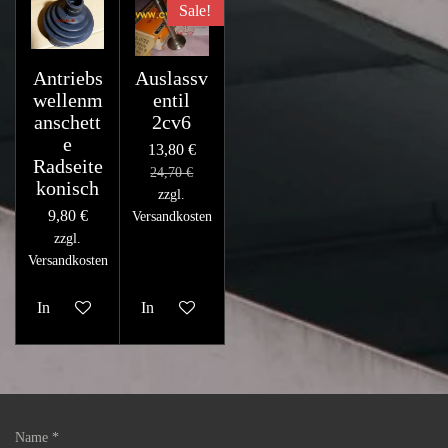
Sale!
Antriebs
Auslassv
wellenm
entil
anschett
2cv6
e
13,80 €
Radseite
24,70 €
konisch
zzgl.
9,80 €
Versandkosten
zzgl.
Versandkosten
In den Warenkorb
In den Warenkorb
Name *