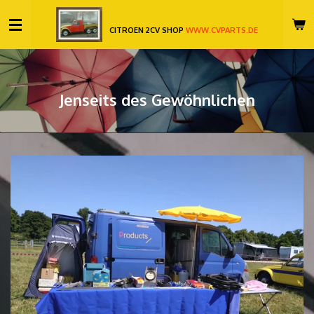
Zum
CITROEN 2CV SHOP
WWW.CVPARTS.DE
Hauptinhalt
springen
Jenseits des Gewöhnlichen