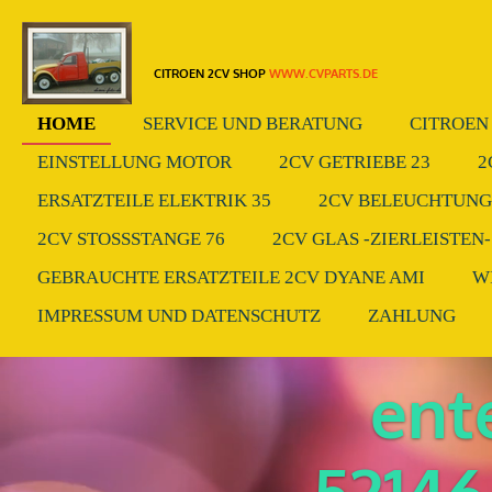
Zum
Hauptinhalt
CITROEN 2CV SHOP
WWW.CVPARTS.DE
springen
HOME
SERVICE UND BERATUNG
CITROEN 
EINSTELLUNG MOTOR
2CV GETRIEBE 23
2
ERSATZTEILE ELEKTRIK 35
2CV BELEUCHTUNG.
2CV STOSSSTANGE 76
2CV GLAS -ZIERLEISTEN-
GEBRAUCHTE ERSATZTEILE 2CV DYANE AMI
W
IMPRESSUM UND DATENSCHUTZ
ZAHLUNG
ent
52146