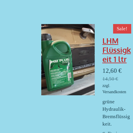
Sale!
LHM
Flüssigk
eit 1 ltr
12,60 €
14,50 €
zzgl.
Versandkosten
grüne
Hydraulik-
Bremsflüssig
keit.