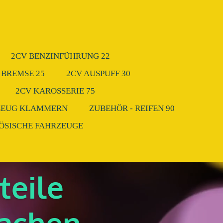
2CV BENZINFÜHRUNG 22
 BREMSE 25
2CV AUSPUFF 30
2CV KAROSSERIE 75
ZEUG KLAMMERN
ZUBEHÖR - REIFEN 90
ZÖSISCHE FAHRZEUGE
teile
Aachen