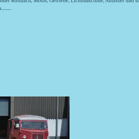
der Rolldach, Motor, Getriebe, Lichtmaschine, Anlasser und so
......