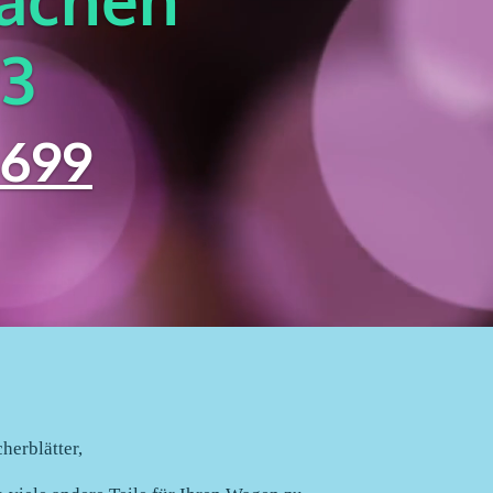
13
699
herblätter,