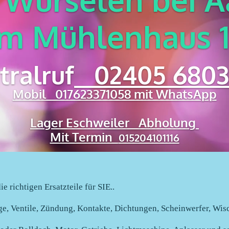
m Mühlenhaus 
tralruf
02405 6803
Mobil 017623371058 mit WhatsApp
Lager Eschweiler Abholung
Mit Termin
015204101116
e richtigen Ersatzteile für SIE..
e, Ventile, Zündung, Kontakte, Dichtungen, Scheinwerfer, Wisc