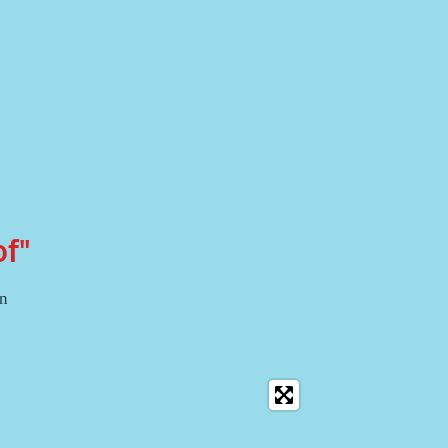
f"
en