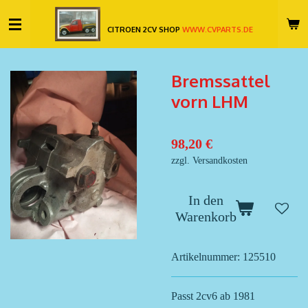
Zum
CITROEN 2CV SHOP
WWW.CVPARTS.DE
Hauptinhalt
springen
Bremssattel
vorn LHM
98,20 €
zzgl. Versandkosten
In den
Warenkorb
Artikelnummer:
125510
Passt 2cv6 ab 1981