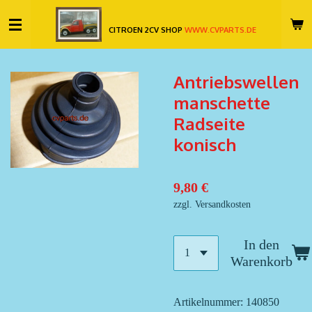
Zum
CITROEN 2CV SHOP
WWW.CVPARTS.DE
Hauptinhalt
springen
Antriebswellen
manschette
Radseite
konisch
9,80 €
zzgl. Versandkosten
In den
Warenkorb
Artikelnummer:
140850