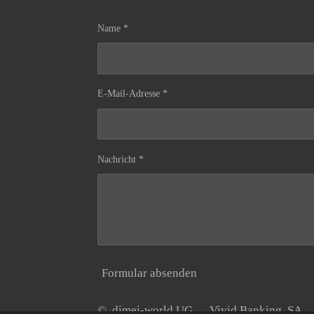
Name *
E-Mail-Adresse *
Nachricht *
Formular absenden
© dimei-world UG Vivid Banking S