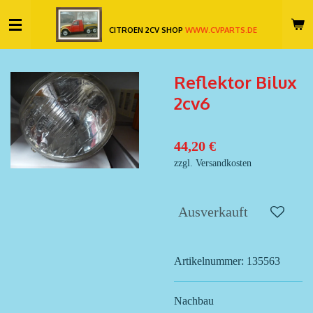
Zum
CITROEN 2CV SHOP
WWW.CVPARTS.DE
Hauptinhalt
springen
Reflektor Bilux
2cv6
44,20 €
zzgl. Versandkosten
Ausverkauft
Artikelnummer:
135563
Nachbau