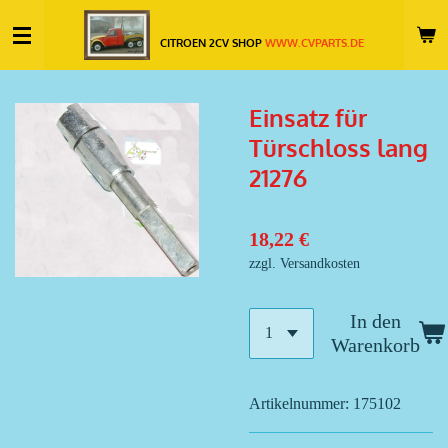
Zum
CITROEN 2CV SHOP
WWW.CVPARTS.DE
Hauptinhalt
springen
Einsatz für
Türschloss lang
21276
18,22 €
zzgl. Versandkosten
In den
Warenkorb
Artikelnummer:
175102