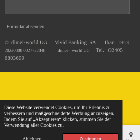
Formular absenden
© dimei-world UG Vivid Banking SA Iban
DE28
Tel. O2405
20220800 0027722848
dimei - world UG
6803699
Diese Website verwendet Cookies, um Ihr Erlebnis zu
verbessern und maßgeschneiderte Werbung anzuzeigen.
Indem Sie auf „Akzeptieren“ klicken, stimmen Sie der
Verwendung aller Cookies zu.
Ablehnen
Zustimmen