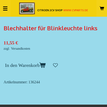
Zum
CITROEN 2CV SHOP
WWW.CVPARTS.DE
Hauptinhalt
springen
Blechhalter für Blinkleuchte links
11,55 €
zzgl. Versandkosten
In den Warenkorb
Artikelnummer:
136244