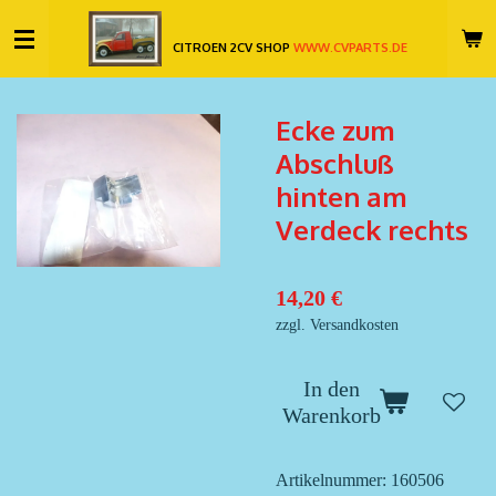
Zum
CITROEN 2CV SHOP
WWW.CVPARTS.DE
Hauptinhalt
springen
Ecke zum
Abschluß
hinten am
Verdeck rechts
14,20 €
zzgl. Versandkosten
In den
Warenkorb
Artikelnummer:
160506