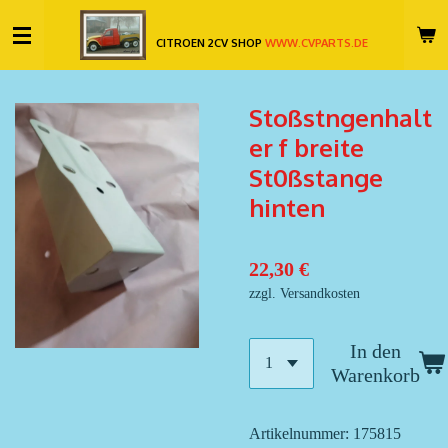
Zum
CITROEN 2CV SHOP
WWW.CVPARTS.DE
Hauptinhalt
springen
Stoßstngenhalt
er f breite
St0ßstange
hinten
22,30 €
zzgl. Versandkosten
In den
Warenkorb
Artikelnummer:
175815