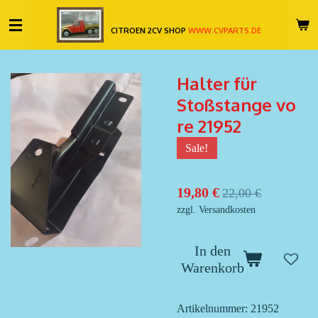
Zum
CITROEN 2CV SHOP
WWW.CVPARTS.DE
Hauptinhalt
springen
Halter für
Stoßstange vo
re 21952
Sale!
19,80 €
22,00 €
zzgl. Versandkosten
In den
Warenkorb
Artikelnummer:
21952