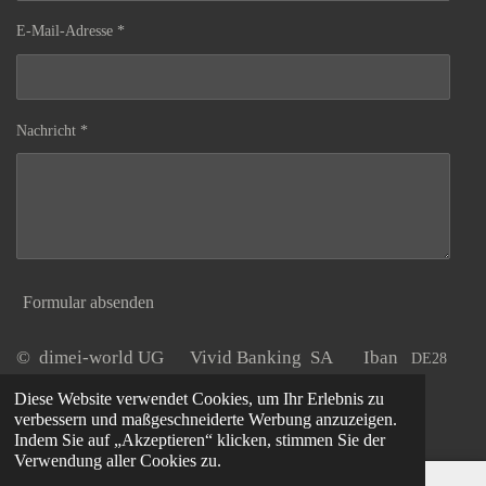
E-Mail-Adresse *
Nachricht *
Formular absenden
© dimei-world UG Vivid Banking SA Iban
DE28
Tel. O2405
20220800 0027722848
dimei - world UG
Diese Website verwendet Cookies, um Ihr Erlebnis zu
6803699
verbessern und maßgeschneiderte Werbung anzuzeigen.
Indem Sie auf „Akzeptieren“ klicken, stimmen Sie der
Verwendung aller Cookies zu.