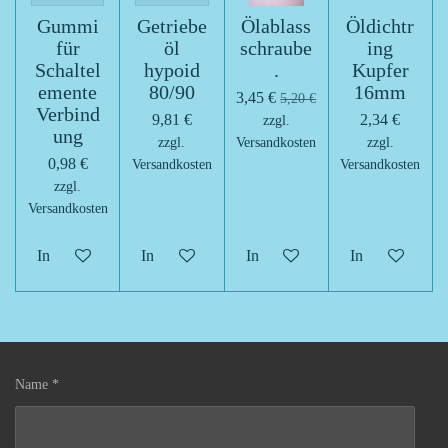
Gummi
Getriebe
Ölablass
Öldichtr
für
öl
schraube
ing
Schaltel
hypoid
.
Kupfer
emente
80/90
16mm
3,45 €
5,20 €
Verbind
9,81 €
2,34 €
zzgl.
ung
zzgl.
Versandkosten
zzgl.
0,98 €
Versandkosten
Versandkosten
zzgl.
Versandkosten
In den Warenkorb
In den Warenkorb
In den Warenkorb
In den Warenk
Name *