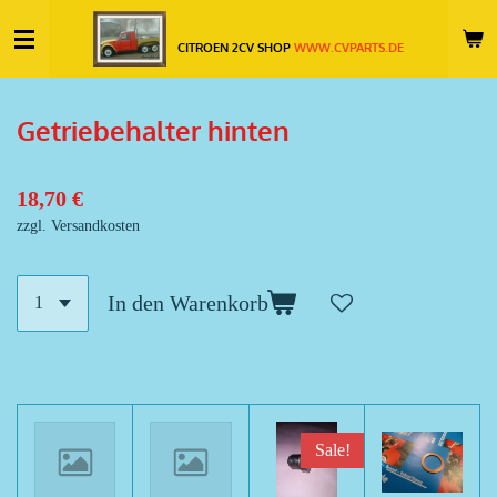
Zum
CITROEN 2CV SHOP
WWW.CVPARTS.DE
Hauptinhalt
springen
Getriebehalter hinten
18,70 €
zzgl. Versandkosten
In den Warenkorb
Sale!