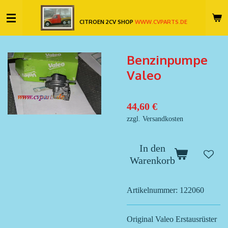
Zum
CITROEN 2CV SHOP
WWW.CVPARTS.DE
Hauptinhalt
springen
Benzinpumpe
Valeo
44,60 €
zzgl. Versandkosten
In den
Warenkorb
Artikelnummer:
122060
Original Valeo Erstausrüster