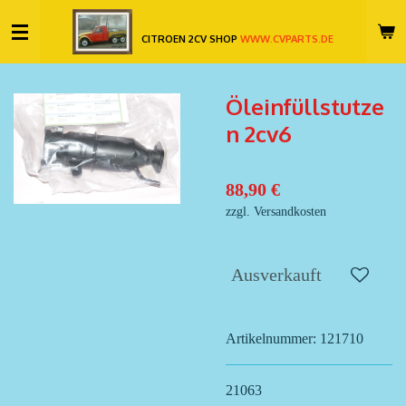
Zum
CITROEN 2CV SHOP
WWW.CVPARTS.DE
Hauptinhalt
springen
Öleinfüllstutze
n 2cv6
88,90 €
zzgl. Versandkosten
Ausverkauft
Artikelnummer:
121710
21063