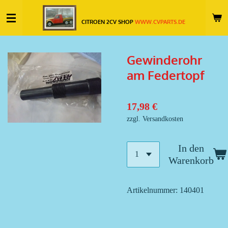
Zum
CITROEN 2CV SHOP
WWW.CVPARTS.DE
Hauptinhalt
springen
Gewinderohr
am Federtopf
17,98 €
zzgl. Versandkosten
In den
Warenkorb
Artikelnummer:
140401