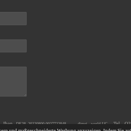
A Iban
Tel. O
DE28 20220800 0027722848
dimei - world UG
ssern und maßgeschneiderte Werbung anzuzeigen. Indem Sie au