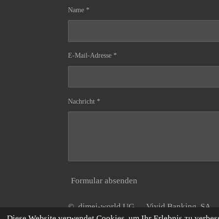
Name *
E-Mail-Adresse *
Nachricht *
Formular absenden
© dimei-world UG Vivid Banking S
Diese Website verwendet Cookies, um Ihr Erlebnis zu verbe