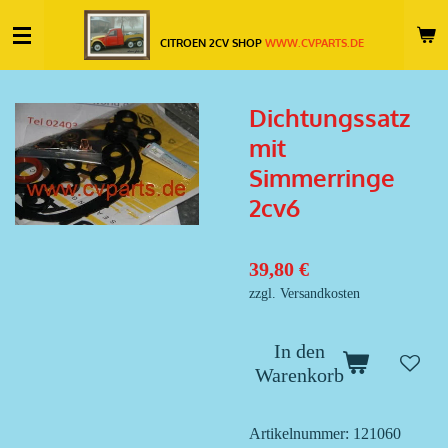
Zum
CITROEN 2CV SHOP
WWW.CVPARTS.DE
Hauptinhalt
springen
Dichtungssatz
mit
Simmerringe
2cv6
39,80 €
zzgl. Versandkosten
In den
Warenkorb
Artikelnummer:
121060