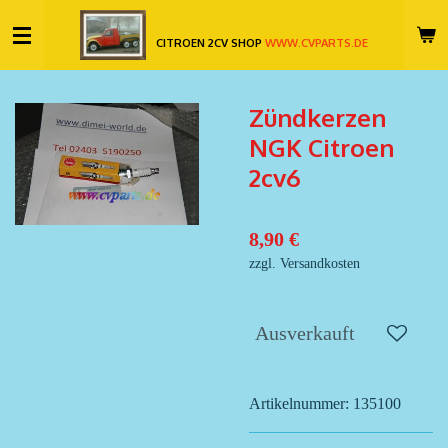
Zum
CITROEN 2CV SHOP
WWW.CVPARTS.DE
Hauptinhalt
springen
Zündkerzen
NGK Citroen
2cv6
8,90 €
zzgl. Versandkosten
Ausverkauft
Artikelnummer:
135100