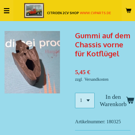
Zum
CITROEN 2CV SHOP
WWW.CVPARTS.DE
Hauptinhalt
springen
Gummi auf dem
Chassis vorne
für Kotflügel
5,45 €
zzgl. Versandkosten
In den
Warenkorb
Artikelnummer:
180325