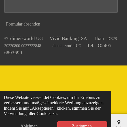
Formular absenden
© dimei-world UG Vivid Banking SA Iban
DE28
Tel. O2405
20220800 0027722848
dimei - world UG
6803699
Diese Website verwendet Cookies, um Ihr Erlebnis zu
verbessern und maßgeschneiderte Werbung anzuzeigen.
Indem Sie auf „Akzeptieren“ klicken, stimmen Sie der
Verwendung aller Cookies zu.
Ablehnen
Zustimmen