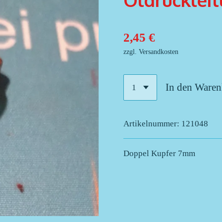
Öldrucklei
2,45 €
zzgl. Versandkosten
In den Ware
Artikelnummer:
121048
Doppel Kupfer 7mm