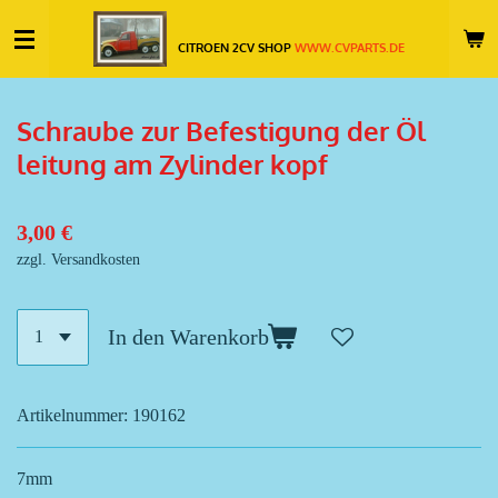
Zum
CITROEN 2CV SHOP
WWW.CVPARTS.DE
Hauptinhalt
springen
Schraube zur Befestigung der Öl
leitung am Zylinder kopf
3,00 €
zzgl. Versandkosten
In den Warenkorb
Artikelnummer:
190162
7mm