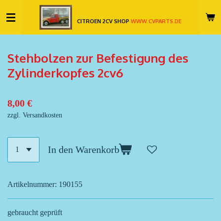
Zum
CITROEN 2CV SHOP
WWW.CVPARTS.DE
Hauptinhalt
springen
Stehbolzen zur Befestigung des
Zylinderkopfes 2cv6
8,00 €
zzgl. Versandkosten
In den Warenkorb
Artikelnummer:
190155
gebraucht geprüft