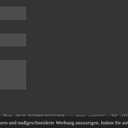
A Iban
Tel. O
DE28 20220800 0027722848
dimei - world UG
ssern und maßgeschneiderte Werbung anzuzeigen. Indem Sie au