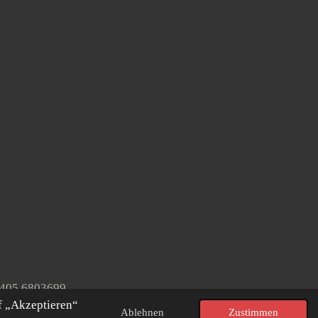
2405 6803699
f „Akzeptieren“
Ablehnen
Zustimmen