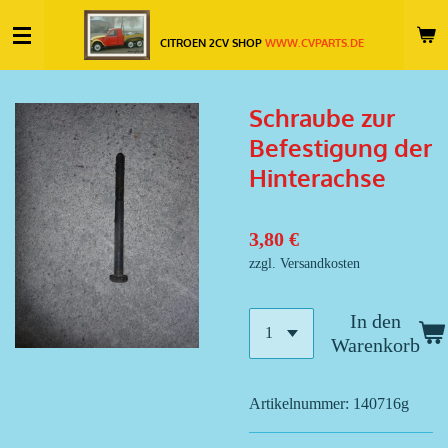
Zum
CITROEN 2CV SHOP
WWW.CVPARTS.DE
Hauptinhalt
springen
Schraube zur
Befestigung der
Hinterachse
3,80 €
zzgl. Versandkosten
In den
Warenkorb
Artikelnummer:
140716g