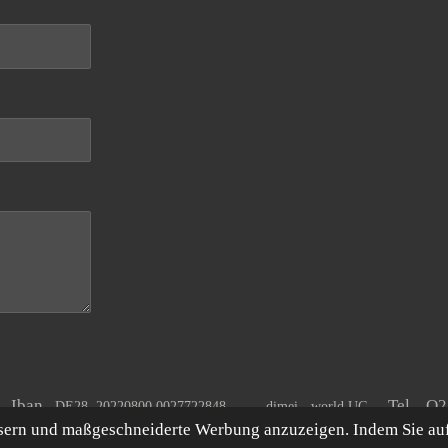
A Iban
Tel. O
DE28 20220800 0027722848
dimei - world UG
ssern und maßgeschneiderte Werbung anzuzeigen. Indem Sie au