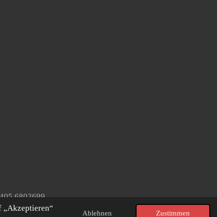
2405 6803699
f „Akzeptieren“
Ablehnen
Zustimmen