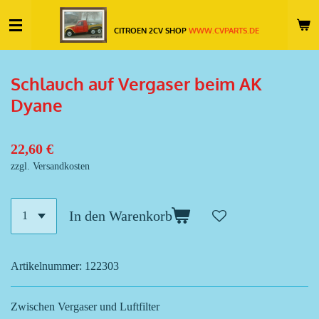
Zum
CITROEN 2CV SHOP
WWW.CVPARTS.DE
Hauptinhalt
springen
Schlauch auf Vergaser beim AK
Dyane
22,60 €
zzgl. Versandkosten
In den Warenkorb
Artikelnummer:
122303
Zwischen Vergaser und Luftfilter