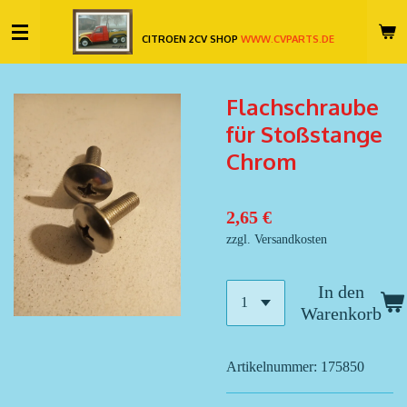
Zum
CITROEN 2CV SHOP
WWW.CVPARTS.DE
Hauptinhalt
springen
Flachschraube
für Stoßstange
Chrom
2,65 €
zzgl. Versandkosten
In den
Warenkorb
Artikelnummer:
175850