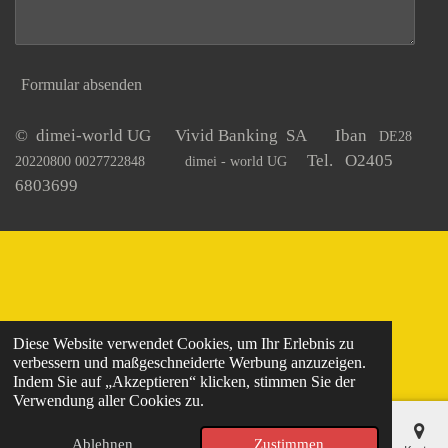
Formular absenden
© dimei-world UG Vivid Banking SA Iban
DE28
Tel. O2405
20220800 0027722848
dimei - world UG
6803699
Diese Website verwendet Cookies, um Ihr Erlebnis zu
verbessern und maßgeschneiderte Werbung anzuzeigen.
Indem Sie auf „Akzeptieren“ klicken, stimmen Sie der
Verwendung aller Cookies zu.
Ablehnen
Zustimmen