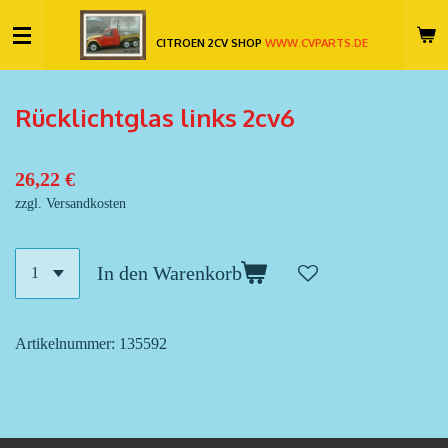
Zum
CITROEN 2CV SHOP
WWW.CVPARTS.DE
Hauptinhalt
springen
Rücklichtglas links 2cv6
26,22 €
zzgl. Versandkosten
In den Warenkorb
Artikelnummer:
135592