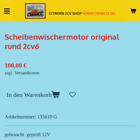
Zum
CITROEN 2CV SHOP
WWW.CVPARTS.DE
Hauptinhalt
springen
Scheibenwischermotor original
rund 2cv6
100,00 €
zzgl. Versandkosten
In den Warenkorb
Artikelnummer:
135610 G
gebraucht geprüft 12V