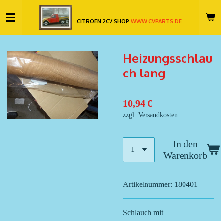
Zum
CITROEN 2CV SHOP
WWW.CVPARTS.DE
Hauptinhalt
springen
Heizungsschlau
ch lang
10,94 €
zzgl. Versandkosten
In den
Warenkorb
Artikelnummer:
180401
Schlauch mit