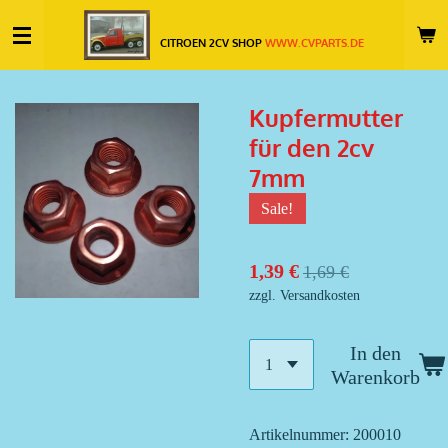
Zum
CITROEN 2CV SHOP
WWW.CVPARTS.DE
Hauptinhalt
springen
Kupfermutter
für den 2cv
7mm
Sale!
1,39 €
1,69 €
zzgl. Versandkosten
In den
Warenkorb
Artikelnummer:
200010