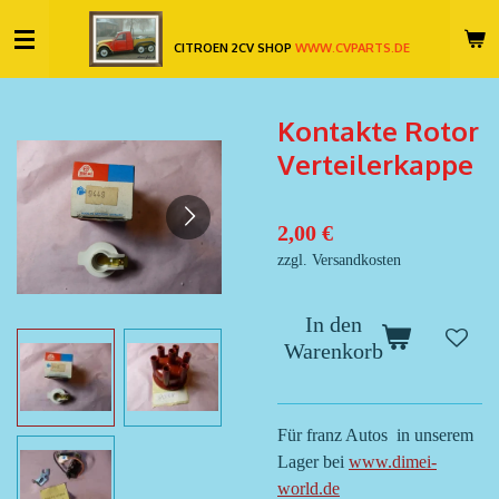
Zum
CITROEN 2CV SHOP
WWW.CVPARTS.DE
Hauptinhalt
springen
Kontakte Rotor
Verteilerkappe
2,00 €
zzgl. Versandkosten
In den
Warenkorb
Für franz Autos in unserem
Lager bei
www.dimei-
world.de