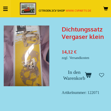
Zum
CITROEN 2CV SHOP
WWW.CVPARTS.DE
Hauptinhalt
springen
Dichtungssatz
Vergaser klein
14,12 €
zzgl. Versandkosten
In den
Warenkorb
Artikelnummer:
122071