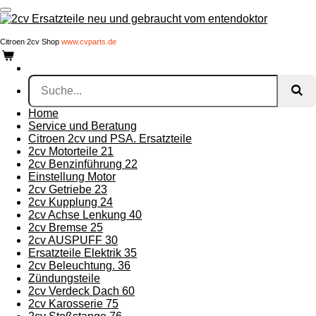
Zum
Hauptinhalt
springen
Citroen 2cv Shop
www.cvparts.de
Home
Service und Beratung
Citroen 2cv und PSA. Ersatzteile
2cv Motorteile 21
2cv Benzinführung 22
Einstellung Motor
2cv Getriebe 23
2cv Kupplung 24
2cv Achse Lenkung 40
2cv Bremse 25
2cv AUSPUFF 30
Ersatzteile Elektrik 35
2cv Beleuchtung. 36
Zündungsteile
2cv Verdeck Dach 60
2cv Karosserie 75