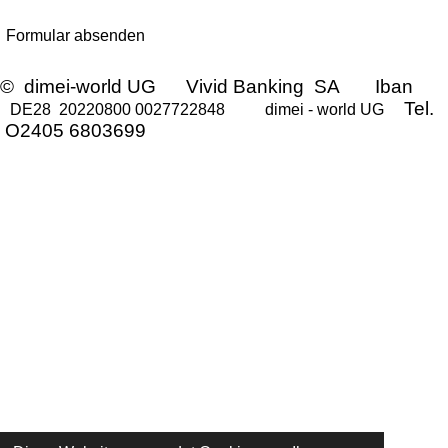
Formular absenden
© dimei-world UG Vivid Banking SA Iban
Tel.
DE28 20220800 0027722848
dimei - world UG
O2405 6803699