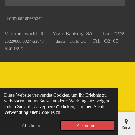
Formular absenden
© dimei-world UG Vivid Banking SA Iban
DE28
Tel. O2405
20220800 0027722848
dimei - world UG
6803699
Diese Website verwendet Cookies, um Ihr Erlebnis zu
verbessern und maßgeschneiderte Werbung anzuzeigen.
Indem Sie auf „Akzeptieren“ klicken, stimmen Sie der
Verwendung aller Cookies zu.
Ablehnen
Zustimmen
E-Mail
Telefon
Karte