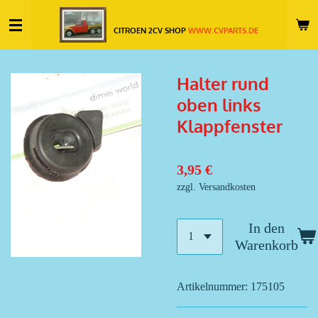
Zum
CITROEN 2CV SHOP
WWW.CVPARTS.DE
Hauptinhalt
springen
Halter rund
oben links
Klappfenster
3,95 €
zzgl. Versandkosten
In den
Warenkorb
Artikelnummer:
175105