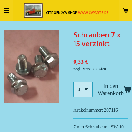
Zum
CITROEN 2CV SHOP
WWW.CVPARTS.DE
Hauptinhalt
springen
Schrauben 7 x
15 verzinkt
0,33 €
zzgl. Versandkosten
In den
Warenkorb
Artikelnummer:
207116
7 mm Schraube mit SW 10