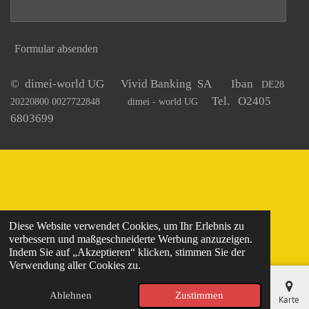
Formular absenden
© dimei-world UG Vivid Banking SA Iban
DE28
Tel. O2405
20220800 0027722848
dimei - world UG
6803699
Diese Website verwendet Cookies, um Ihr Erlebnis zu
verbessern und maßgeschneiderte Werbung anzuzeigen.
Indem Sie auf „Akzeptieren“ klicken, stimmen Sie der
Verwendung aller Cookies zu.
Ablehnen
Zustimmen
E-Mail
Telefon
Karte