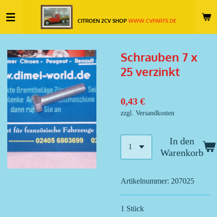
Zum
CITROEN 2CV SHOP
WWW.CVPARTS.DE
Hauptinhalt
springen
Schrauben 7 x
25 verzinkt
0,43 €
zzgl. Versandkosten
In den
Warenkorb
Artikelnummer:
207025
1 Stück