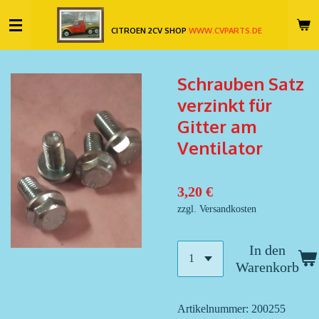
Zum
CITROEN 2CV SHOP
WWW.CVPARTS.DE
Hauptinhalt
springen
Schrauben Satz
verzinkt für
Gitter am
Ventilator
3,20 €
zzgl. Versandkosten
In den
Warenkorb
Artikelnummer:
200255