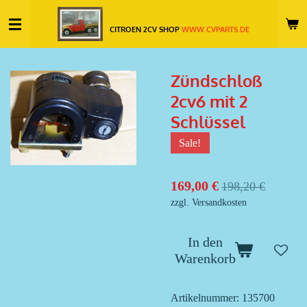
Zum
CITROEN 2CV SHOP
WWW.CVPARTS.DE
Hauptinhalt
springen
Zündschloß
2cv6 mit 2
Schlüssel
Sale!
169,00 €
198,20 €
zzgl. Versandkosten
In den
Warenkorb
Artikelnummer:
135700