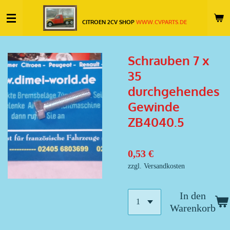
Zum
CITROEN 2CV SHOP
WWW.CVPARTS.DE
Hauptinhalt
springen
Schrauben 7 x
35
durchgehendes
Gewinde
ZB4040.5
0,53 €
zzgl. Versandkosten
In den
Warenkorb