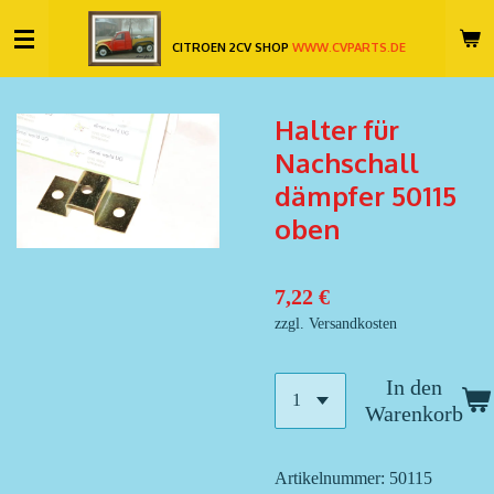
Zum
CITROEN 2CV SHOP
WWW.CVPARTS.DE
Hauptinhalt
springen
Halter für
Nachschall
dämpfer 50115
oben
7,22 €
zzgl. Versandkosten
In den
Warenkorb
Artikelnummer:
50115