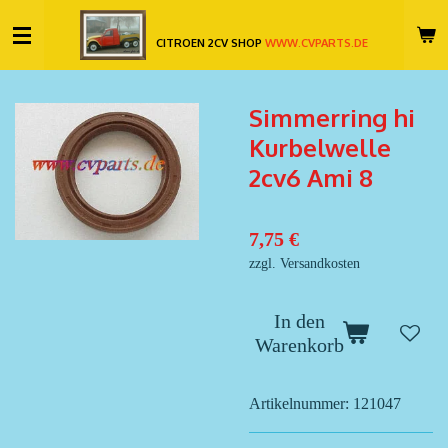
Zum
CITROEN 2CV SHOP
WWW.CVPARTS.DE
Hauptinhalt
springen
Simmerring hi
Kurbelwelle
2cv6 Ami 8
7,75 €
zzgl. Versandkosten
In den
Warenkorb
Artikelnummer:
121047