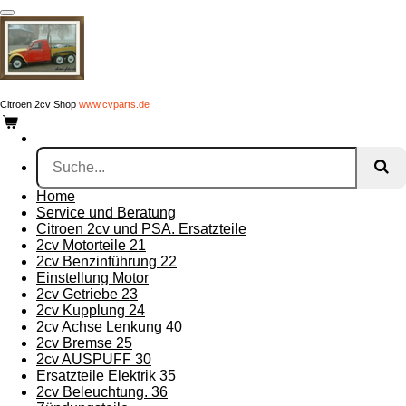
Zum
Hauptinhalt
springen
Citroen 2cv Shop
www.cvparts.de
Home
Service und Beratung
Citroen 2cv und PSA. Ersatzteile
2cv Motorteile 21
2cv Benzinführung 22
Einstellung Motor
2cv Getriebe 23
2cv Kupplung 24
2cv Achse Lenkung 40
2cv Bremse 25
2cv AUSPUFF 30
Ersatzteile Elektrik 35
2cv Beleuchtung. 36