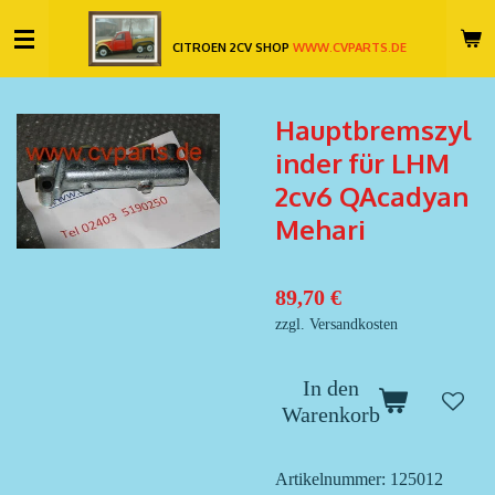
Zum
CITROEN 2CV SHOP
WWW.CVPARTS.DE
Hauptinhalt
springen
Hauptbremszyl
inder für LHM
2cv6 QAcadyan
Mehari
89,70 €
zzgl. Versandkosten
In den
Warenkorb
Artikelnummer:
125012