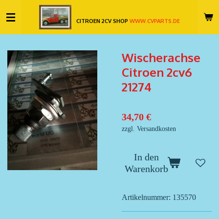
Zum
CITROEN 2CV SHOP
WWW.CVPARTS.DE
Hauptinhalt
springen
Wischerachse
Citroen 2cv6
21274
34,70 €
zzgl. Versandkosten
In den
Warenkorb
Artikelnummer:
135570