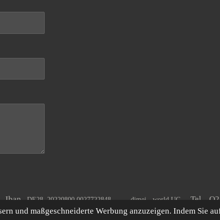
A Iban
Tel. O
DE28 20220800 0027722848
dimei - world UG
ssern und maßgeschneiderte Werbung anzuzeigen. Indem Sie au