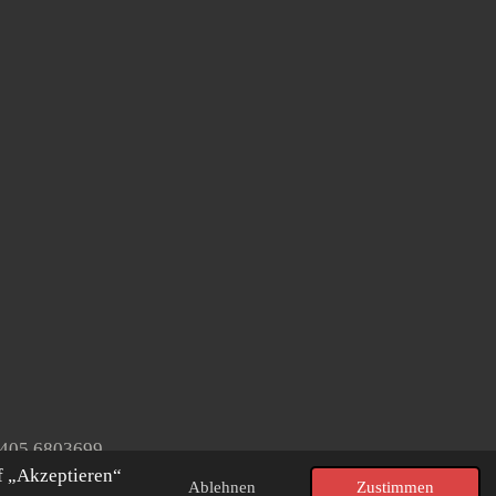
2405 6803699
f „Akzeptieren“
Ablehnen
Zustimmen