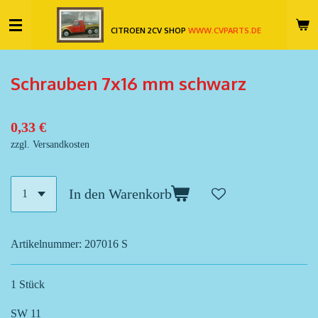
Zum
CITROEN 2CV SHOP
WWW.CVPARTS.DE
Hauptinhalt
springen
Schrauben 7x16 mm schwarz
0,33 €
zzgl. Versandkosten
In den Warenkorb
Artikelnummer:
207016 S
1 Stück
SW 11